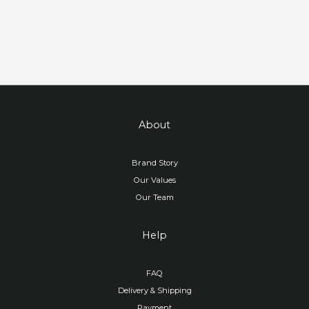
About
Brand Story
Our Values
Our Team
Help
FAQ
Delivery & Shipping
Payment