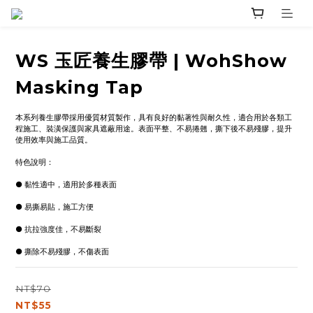
WS 玉匠養生膠帶 | WohShow
Masking Tap
本系列養生膠帶採用優質材質製作，具有良好的黏著性與耐久性，適合用於各類工
程施工、裝潢保護與家具遮蔽用途。表面平整、不易捲翹，撕下後不易殘膠，提升
使用效率與施工品質。
特色說明：
● 黏性適中，適用於多種表面
● 易撕易貼，施工方便
● 抗拉強度佳，不易斷裂
● 撕除不易殘膠，不傷表面
NT$70
NT$55