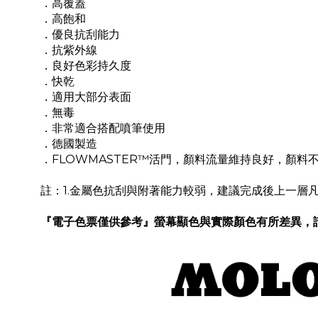
．高覆蓋
．高飽和
．優良抗刮能力
．抗紫外線
．良好色彩持久度
．快乾
．適用大部分表面
．無毒
．非常適合搭配噴筆使用
．德國製造
．FLOWMASTER™活門，顏料流量維持良好，顏料
註：1.
金屬色抗刮與附著能力較弱，建議完成後上一層
『電子色票僅供參考』螢幕顯色與實際顏色有所差異，