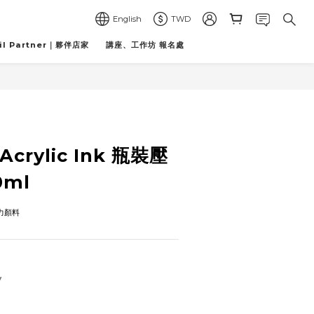
English
TWD
il Partner｜夥伴店家
講座、工作坊 報名處
BUY NOW
Acrylic Ink 瓶裝壓
0ml
克力顏料
y