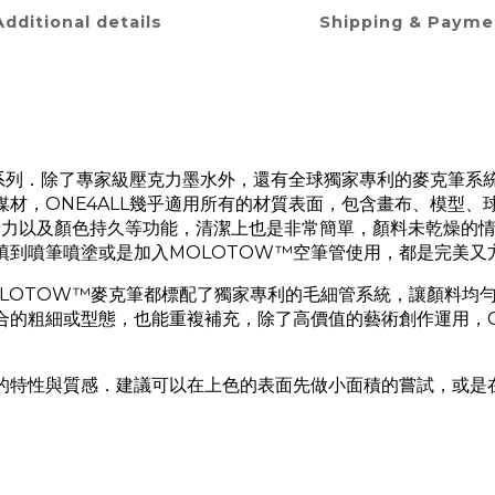
Additional details
Shipping & Payme
料系列．除了專家級壓克力墨水外，還有全球獨家專利的麥克筆系統
ONE4ALL幾乎適用所有的材質表面，包含畫布、模型、球鞋、皮
刮力以及顏色持久等功能，清潔上也是非常簡單，顏料未乾燥的
填到噴筆噴塗或是加入MOLOTOW™空筆管使用，都是完美又
有MOLOTOW™麥克筆都標配了獨家專利的毛細管系統，讓顏料
的粗細或型態，也能重複補充，除了高價值的藝術創作運用，O
的特性與質感．建議可以在上色的表面先做小面積的嘗試，或是