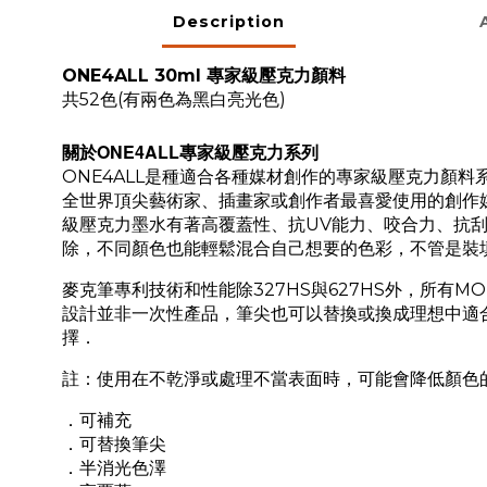
Description
ONE4ALL 30ml 專家級壓克力顏料
共52色(有兩色為黑白亮光色)
ONE4ALL
關於
專家級壓克力系列
ONE4ALL是種適合各種媒材創作的專家級壓克力顏
全世界頂尖藝術家、插畫家或創作者最喜愛使用的創作媒材，
級壓克力墨水有著高覆蓋性、抗UV能力、咬合力、抗
除，不同顏色也能輕鬆混合自己想要的色彩，不管是裝
麥克筆專利技術和性能除327HS與627HS外，所
設計並非一次性產品，筆尖也可以替換或換成理想中適合
擇．
註：使用在不乾淨或處理不當表面時，可能會降低顏色
．可補充
．可替換筆尖
．半消光色澤