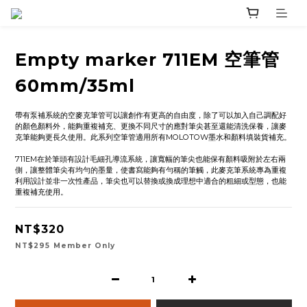
Empty marker 711EM 空筆管
60mm/35ml
帶有泵補系統的空麥克筆管可以讓創作有更高的自由度，除了可以加入自己調配好
的顏色顏料外，能夠重複補充、更換不同尺寸的應對筆尖甚至還能清洗保養，讓麥
克筆能夠更長久使用。此系列空筆管適用所有MOLOTOW墨水和顏料填裝貨補充。
711EM在於筆頭有設計毛細孔導流系統，讓寬幅的筆尖也能保有顏料吸附於左右兩
側，讓整體筆尖有均勻的墨量，使書寫能夠有勻稱的筆觸，此麥克筆系統專為重複
利用設計並非一次性產品，筆尖也可以替換或換成理想中適合的粗細或型態，也能
重複補充使用。
NT$320
NT$295
Member Only