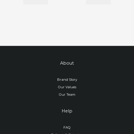
About
Brand Story
Our Values
Our Team
Help
FAQ