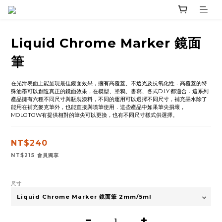
Liquid Chrome Marker 鏡面
筆
在光滑表面上能呈現最佳鏡面效果，擁有高覆蓋、不透光及抗氧化性．高覆蓋的特
殊油墨可以創造真正的鏡面效果，在模型、塗鴉、書寫、各式D.I.Y.都適合．這系列
產品擁有六種不同尺寸與瓶裝漆料，不同的運用可以選擇不同尺寸，補充墨水除了
能用在補充麥克筆外，也能直接與噴筆使用．這些產品中如果筆尖損壞，
MOLOTOW有提供相對的筆尖可以更換，也有不同尺寸樣式供選擇。
NT$240
NT$215
會員獨享
尺寸