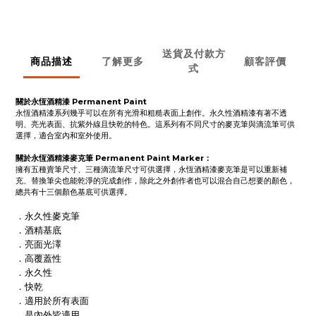
送貨及付款方
商品描述
了解更多
顧客評價
式
關於永恆酒精漆 Permanent Paint
永恆酒精漆系列幾乎可以在所有光滑和粗糙表面上創作。永久性酒精漆有著不透
明、亮光表面、抗紫外線且快乾的特色。這系列有不同尺寸的麥克筆與滴流筆可供
選擇，適合室內和室外使用。
關於永恆酒精漆麥克筆 Permanent Paint Marker：
擁有五種賣筆尺寸、三種滴流筆尺寸可供選擇，永恆酒精漆麥克筆是可以重新補
充、替換筆尖也能乾淨的完成創作，除此之外創作者也可以混合自己想要的顏色，
總共有十三個顏色基底可供選擇。
．永久性麥克筆
．酒精基底
．亮面光澤
．高覆蓋性
．永久性
．快乾
．適用於所有表面
．是內外皆適用