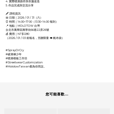
4. 實際噴漆創作與衣服改造
5. 作品完成與交流分享
🖋️ 課程資訊
📅 日期｜2026 / 01 / 31（六）
⏰ 時間｜14:00–17:00（13:30–14:00 報到）
📍 地點｜MOLOTOW 台灣
台北市萬華區興寧街66巷22弄26號
💰 費用｜NT$1280
（2026 / 01 / 03 前報名，另贈限量 👁️ 帆布袋）
#SprayOrCry
#破漆褲少年
#噴漆模板工作坊
#StreetwearCustomization
#MolotowTaiwan都為你而設。
您可能喜歡...