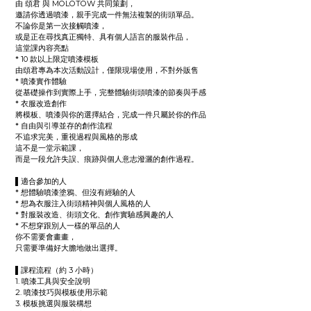
由 頌君 與 MOLOTOW 共同策劃，
邀請你透過噴漆，親手完成一件無法複製的街頭單品。
不論你是第一次接觸噴漆，
或是正在尋找真正獨特、具有個人語言的服裝作品，
這堂課內容亮點
* 10 款以上限定噴漆模板
由頌君專為本次活動設計，僅限現場使用，不對外販售
* 噴漆實作體驗
從基礎操作到實際上手，完整體驗街頭噴漆的節奏與手感
* 衣服改造創作
將模板、噴漆與你的選擇結合，完成一件只屬於你的作品
* 自由與引導並存的創作流程
不追求完美，重視過程與風格的形成
這不是一堂示範課，
而是一段允許失誤、痕跡與個人意志潑灑的創作過程。
▌適合參加的人
* 想體驗噴漆塗鴉、但沒有經驗的人
* 想為衣服注入街頭精神與個人風格的人
* 對服裝改造、街頭文化、創作實驗感興趣的人
* 不想穿跟別人一樣的單品的人
你不需要會畫畫，
只需要準備好大膽地做出選擇。
▌課程流程（約 3 小時）
1. 噴漆工具與安全說明
2. 噴漆技巧與模板使用示範
3. 模板挑選與服裝構想