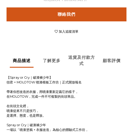
聯絡我們
加入追蹤清單
送貨及付款方
商品描述
了解更多
顧客評價
式
【Spray or Cry｜破漆褲少年】
頌君 × MOLOTOW 噴漆模板工作坊｜正式開放報名
帶著你想改造的衣服，用噴漆重新定義它的樣子，
在MOLOTOW，完成一件不可複製的街頭單品。
在街頭文化裡，
噴漆從來不只是技巧，
是選擇、態度，也是釋放。
Spray or Cry｜破漆褲少年
一場以「噴漆塗鴉 × 衣服改造」為核心的體驗式工作坊，