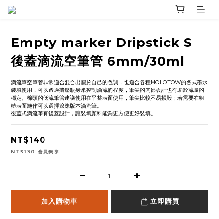
Empty marker Dripstick S
後蓋滴流空筆管 6mm/30ml
滴流筆空筆管非常適合混合出屬於自己的色調，也適合各種MOLOTOW的各式墨水
裝填使用，可以透過擠壓瓶身來控制滴流的程度，筆尖的內部設計也有助於流量的
穩定。棉頭的低流筆管建議使用在平整表面使用，筆尖比較不易損毀；若需要在粗
糙表面施作可以選擇滾珠版本滴流筆。
後蓋式滴流筆有後蓋設計，讓裝填顏料能夠更方便更好裝填。
NT$140
NT$130
會員獨享
加入購物車
立即購買