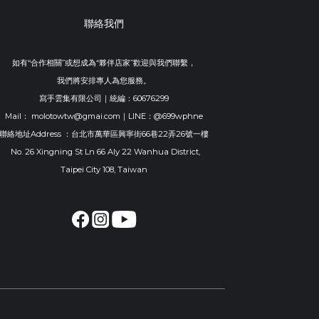
聯絡我們
如有“合作相關”或想成為“夥伴店家”歡迎與我們聯繫，
我們將安排專人為您服務。
寫手雲集有限公司｜統編：60676299
Mail： molotowtw@gmai.com｜LINE：@699wphne
聯絡地址Address ：台北市萬華區興寧街66巷22弄26號一樓
No. 26 Xingning St Ln 66 Aly 22 Wanhua District,
Taipei City 108, Taiwan